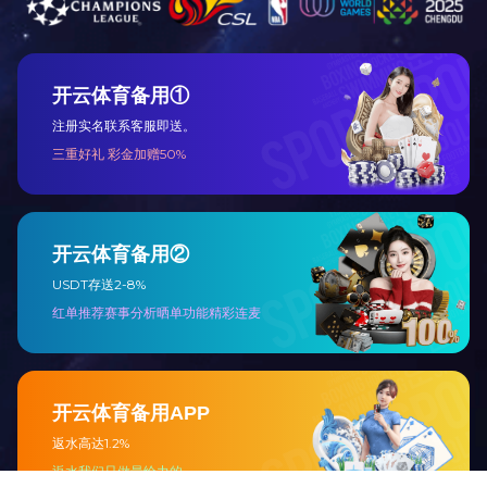
爱游戏手机登录入口
版权所有
备案号：
陕
ICP备19013636号
爱游戏手机登录入口
联系人：车总 手机：
15691489865
公司网址：
www.zapazimiga.com 公司地址：
陕西省西安市碑林区兴庆路86号
扫一扫咨询冷
库建造报价
公司地址：
陕西省西安市浐灞生态区东三环
7188号江宁酒店用品城19栋10134号
热门搜索
:
西安冷库
,
西安冷库安装
,
西安冷库建
设
,
西安冷库维修
,
西安冷库设备
安博网页版
|
MK体育在线（中国）唯一官方网站
|
AYX平台
|
8xbet官方
|
米兰平台
|
乐鱼网页版页面登录
|
MK体育（中国）
国际平台
|
MK平台
|
九游体育(中国)官方网站
|